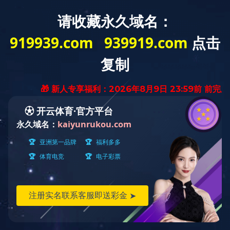
九游体育·官方网站
|
开云体育·(中国)官方网站
|
乐鱼官方站页面
登录入口
|
开云手机端·官方版在线
|
米兰体育
|
星空平台
|
ky平
台
|
开云(中国)官方网站
|
九游·体育
|