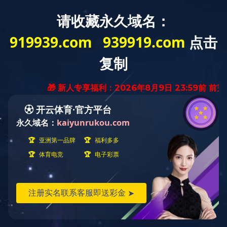
九游体育·官方网站
|
开云体育·(中国)官方网站
|
乐鱼官方站页面
登录入口
|
开云手机端·官方版在线
|
米兰体育
|
星空平台
|
ky平
台
|
开云(中国)官方网站
|
九游·体育
|