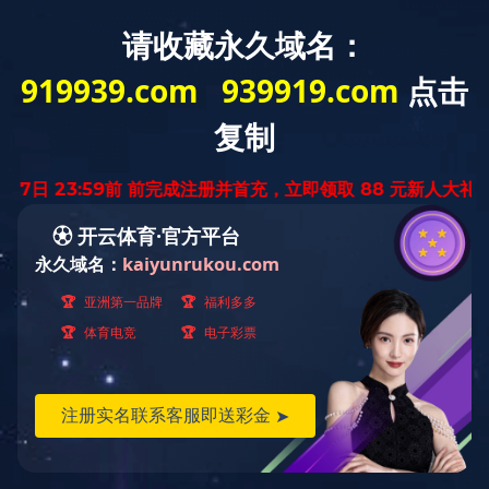
九游体育·官方网站
|
开云体育·(中国)官方网站
|
乐鱼官方站页面
登录入口
|
开云手机端·官方版在线
|
米兰体育
|
星空平台
|
ky平
台
|
开云(中国)官方网站
|
九游·体育
|