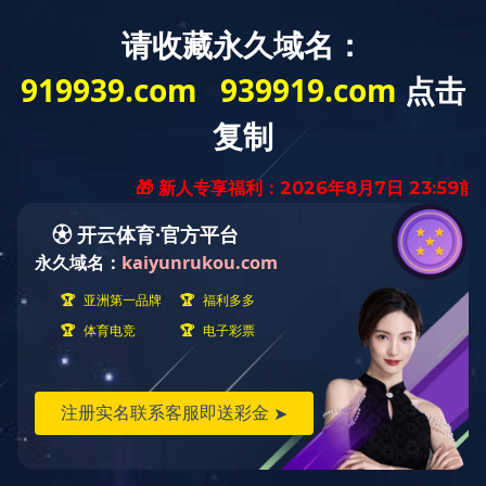
九游体育·官方网站
|
开云体育·(中国)官方网站
|
乐鱼官方站页面
登录入口
|
开云手机端·官方版在线
|
米兰体育
|
星空平台
|
ky平
台
|
开云(中国)官方网站
|
九游·体育
|