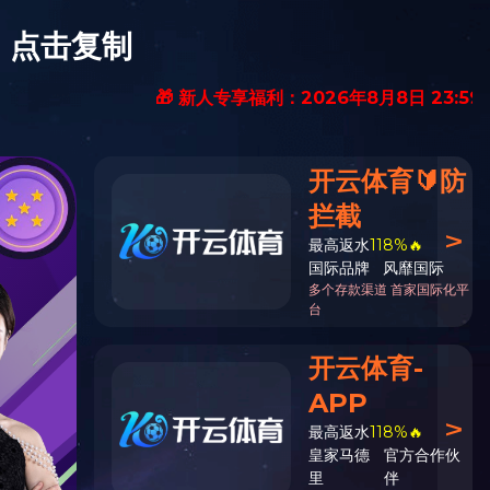
|
开云(中国)官方网站
|
九游·体育
|