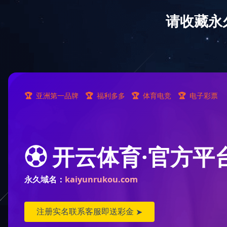
九游体育·官方网站
|
开云体育·(中国)官方网站
|
乐鱼官方站页面