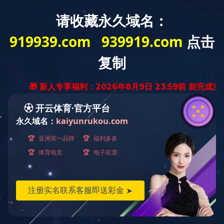
九游体育·官方网站
|
开云体育·(中国)官方网站
|
乐鱼官方站页面
登录入口
|
开云手机端·官方版在线
|
米兰体育
|
星空平台
|
ky平
台
|
开云(中国)官方网站
|
九游·体育
|