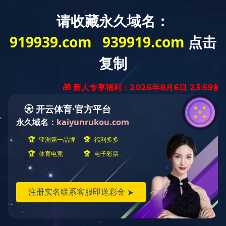
九游体育·官方网站
|
开云体育·(中国)官方网站
|
乐鱼官方站页面
登录入口
|
开云手机端·官方版在线
|
米兰体育
|
星空平台
|
ky平
台
|
开云(中国)官方网站
|
九游·体育
|