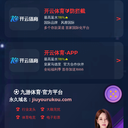
铣刨机
摊铺机
冷再生机
吊管机
混凝土搅拌设备
路面搅拌设备
干混砂浆设备
混凝土输送设备