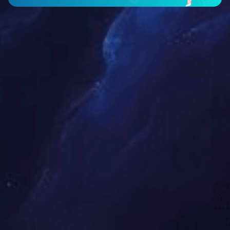
SPS90-G摊铺机支援湖北某国道建设
相关产
设备类型：
摊铺机
SPS90-
工程类型：
城市建设
G
工况：
道路修筑
山推设备助力济宁高铁站建设
设备类型：
推土机, 压路
机, 摊铺机
工程类型：
城市建设
工况：
公共设施建设