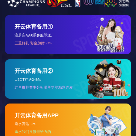
道路修筑
采矿
其他
山推SPF82-G摊铺机助力城市巷道改造建设
相关产
设备类型：
摊铺机
SPF82-
工程类型：
道路养护, 道路
G
修筑
工况：
道路修筑改造工程