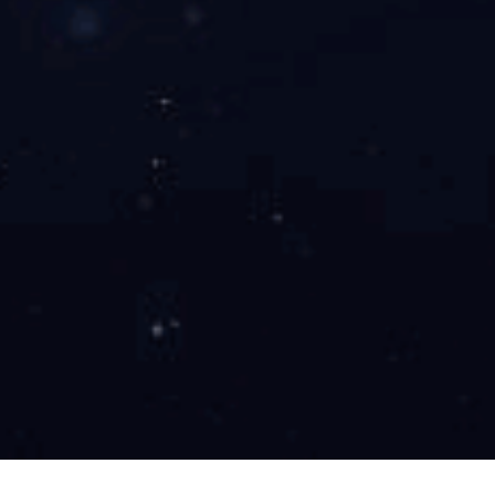
设备类型：
摊铺机
SRP09-
工程类型：
道路修筑
C5
工况：
水稳基层施工
SRP09-C5 MA摊铺机双机联铺助力贵州某高速道路建设
相关产
设备类型：
摊铺机
SRP09-
工程类型：
道路修筑
C5
工况：
道路水稳施工
SRP12-C5 EA端伸缩摊铺机助力湖北G318国道改扩建工程
相关产
设备类型：
摊铺机
SRP12-