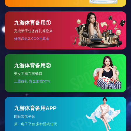
山推成套路面设备助力道路建设
相关产
设备类型：
摊铺机
SPS90-
工程类型：
道路修筑
G
工况：
道路修筑
SPS90-G摊铺机支援湖北某国道路基建设
相关产
设备类型：
摊铺机
SPS90-
工程类型：
道路修筑
G
工况：