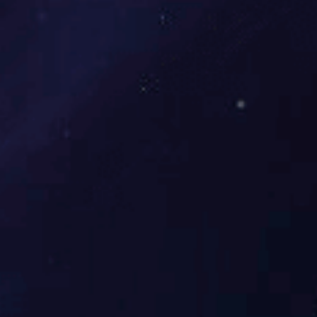
SRP09-C5 SA摊铺机助力安徽某城市道路建设
相关产
设备类型：
摊铺机
SRP09-
工程类型：
道路修筑
C5
工况：
道路沥青施工
山推成套路面设备助力甘肃某道路水稳层施工
设备类型：
压路机, 摊铺机
工程类型：
道路修筑
工况：
水稳基层施工
SRP12-C5 MA摊铺机助力河南某道路建设
相关产