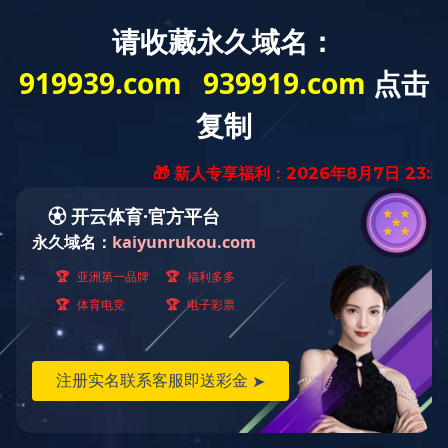
九游体育·官方网站
|
开云体育·(中国)官方网站
|
乐鱼官方站页面
登录入口
|
开云手机端·官方版在线
|
米兰体育
|
星空平台
|
ky平
台
|
开云(中国)官方网站
|
九游·体育
|